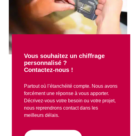
Vous souhaitez un chiffrage
personnalisé ?
Contactez-nous !
Partout où l’étanchéité compte. Nous avons
forcément une réponse à vous apporter.
Décrivez-vous votre besoin ou votre projet,
nous reprendrons contact dans les
meilleurs délais.