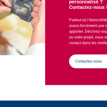
personnalisé ?
iquées.
Contactez-nous 
icies.google.com/terms?hl=fr
icies.google.com/privacy?hl=fr
Partout où l’étanchéi
avons forcément une 
apporter. Décrivez-vou
ou votre projet, nous 
contact dans les meille
Contactez-nous