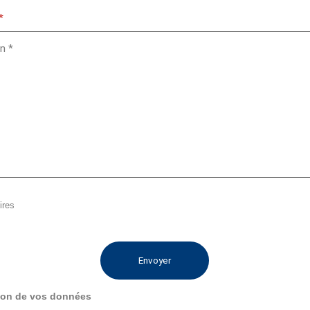
*
ires
Envoyer
ion de vos données