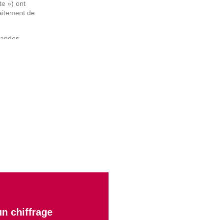
te ») ont
raitement de
mandes.
caractère
t ;
traitement de vos
onnées vous
décès ;
t@stacem.com.
otre demande
ue de protection
n chiffrage
nditions