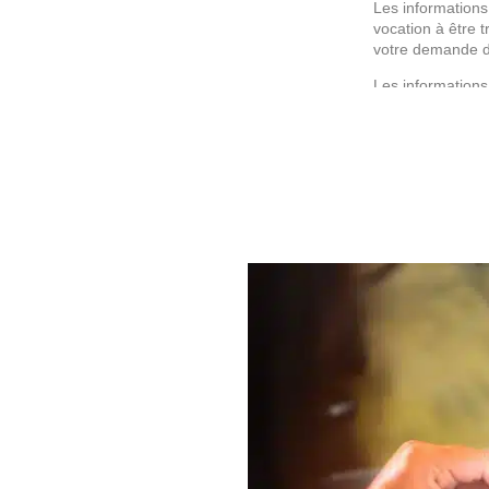
Les informations 
vocation à être 
votre demande d
Les informations
Conformément à 
personnel, vous 
d’un droit 
d’un droit 
données ;
de la possi
concernant 
Vous pouvez exer
Toutefois, votre
d’information.
Vous disposez ég
Pour plus d’info
des données
.
Ce site est prot