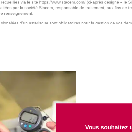
recueillies via le site https://www.stacem.com/ (ci-après désigné « le Si
traitées par la société Stacem, responsable de traitement, aux fins de t
e renseignement.
 signalées d’un astérisque sont obligatoires pour la gestion de vos de
la réglementation applicable en matière de protection des données à 
disposez, selon les cas :
d’accès de rectification et de portabilité des informations vous concernan
de limitation, d’effacement et d’opposition pour des motifs légitimes au 
bilité de nous transmettre des directives afin d’organiser le sort des d
(conservation, effacement, communication à un tiers, etc.) en cas de 
cer ces droits en écrivant à l’adresse électronique suivante : contac
 opposition peut, en pratique et selon le cas, avoir une incidence sur v
alement du droit de formuler une réclamation auprès de la CNIL.
rmations concernant ce traitement nous vous renvoyons à
notre politiq
Vous souhaitez u
égé par reCAPTCHA et la politique de confidentialité de Google et les co