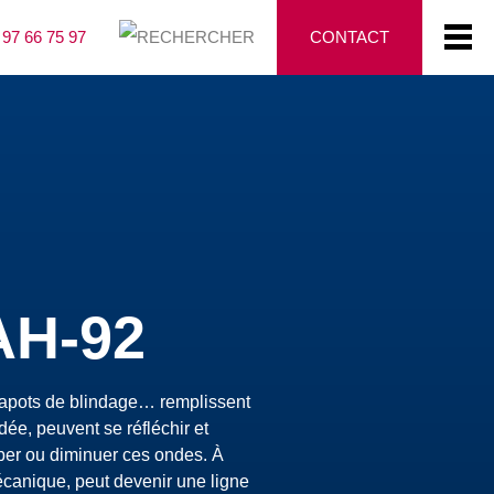
 97 66 75 97
CONTACT
AH-92
 capots de blindage… remplissent
dée, peuvent se réfléchir et
rber ou diminuer ces ondes. À
écanique, peut devenir une ligne