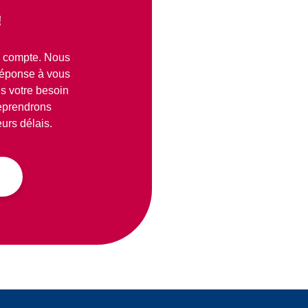
!
té compte. Nous
réponse à vous
s votre besoin
reprendrons
urs délais.