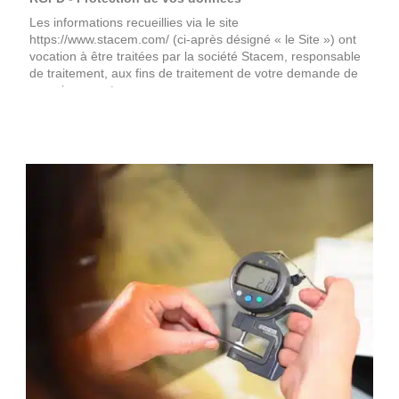
Les informations recueillies via le site
https://www.stacem.com/ (ci-après désigné « le Site ») ont
vocation à être traitées par la société Stacem, responsable
de traitement, aux fins de traitement de votre demande de
renseignement.
Les informations signalées d’un astérisque sont obligatoires
pour la gestion de vos demandes. Conformément à la
réglementation applicable en matière de protection des
données à caractère personnel, vous disposez, selon les
cas :
d’un droit d’accès de rectification et de portabilité des
informations vous concernant ;
d’un droit de limitation, d’effacement et d’opposition
pour des motifs légitimes au traitement de vos
données ;
de la possibilité de nous transmettre des directives
afin d’organiser le sort des données vous concernant
(conservation, effacement, communication à un tiers,
etc.) en cas de décès ;