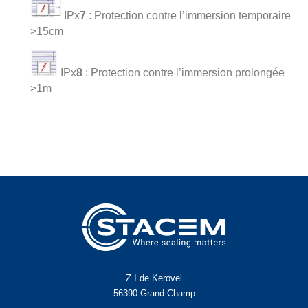
IPx
7
: Protection contre l’immersion temporaire
>15cm
IPx
8
: Protection contre l’immersion prolongée
>1m
Z.I de Kerovel
56390 Grand-Champ